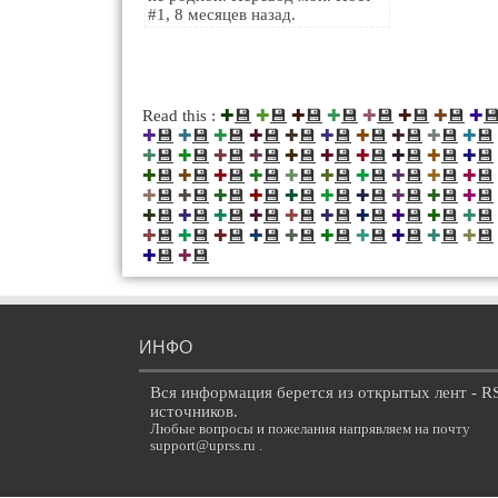
#1, 8 месяцев назад.
💾
💾
💾
💾
💾
💾
💾

Read this :
✚
✚
✚
✚
✚
✚
✚
✚
💾
💾
💾
💾
💾
💾
💾
💾
💾
💾
✚
✚
✚
✚
✚
✚
✚
✚
✚
✚
💾
💾
💾
💾
💾
💾
💾
💾
💾
💾
✚
✚
✚
✚
✚
✚
✚
✚
✚
✚
💾
💾
💾
💾
💾
💾
💾
💾
💾
💾
✚
✚
✚
✚
✚
✚
✚
✚
✚
✚
💾
💾
💾
💾
💾
💾
💾
💾
💾
💾
✚
✚
✚
✚
✚
✚
✚
✚
✚
✚
💾
💾
💾
💾
💾
💾
💾
💾
💾
💾
✚
✚
✚
✚
✚
✚
✚
✚
✚
✚
💾
💾
💾
💾
💾
💾
💾
💾
💾
💾
✚
✚
✚
✚
✚
✚
✚
✚
✚
✚
💾
💾
✚
✚
ИНФО
Вся информация берется из открытых лент - R
источников.
Любые вопросы и пожелания напрявляем на почту
support@uprss.ru .