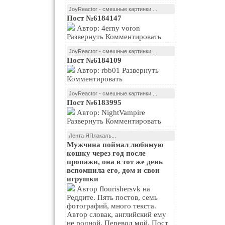
JoyReactor - смешные картинки ...
Пост №6184147
Автор: 4erny voron
Развернуть Комментировать
JoyReactor - смешные картинки ...
Пост №6184109
Автор: rbb01 Развернуть
Комментировать
JoyReactor - смешные картинки ...
Пост №6183995
Автор: NightVampire
Развернуть Комментировать
Лента ЯПлакалъ...
Мужчина поймал любимую
кошку через год после
пропажи, она в тот же день
вспомнила его, дом и свои
игрушки
Автор flourishersvk на
Реддите. Пять постов, семь
фотографий, много текста.
Автор словак, английский ему
не родной. Перевод мой. Пост